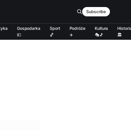
Subscribe
tyka
Gospodarka
Sport
Podróże
Kultura
Histori
💶
🏀
✈️
🎭🎵
🏛️