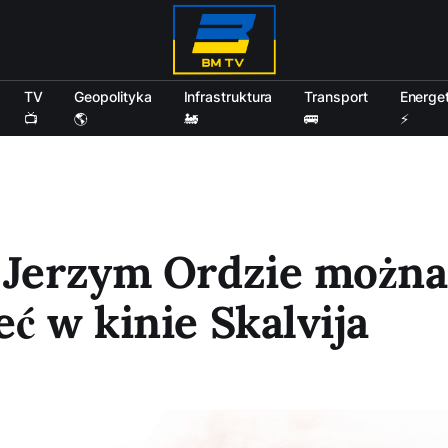
TV
Geopolityka
Infrastruktura
Transport
Energe
📺
🌎
🚂
🚌
⚡
 Jerzym Ordzie można
eć w kinie Skalvija