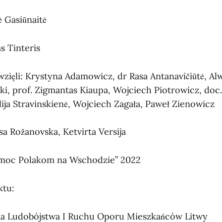
ė Gasiūnaitė
s Tinteris
wzięli: Krystyna Adamowicz, dr Rasa Antanavičiūtė, Alw
ki, prof. Zigmantas Kiaupa, Wojciech Piotrowicz, doc.
lija Stravinskienė, Wojciech Zagała, Paweł Zienowicz
a Rožanovska, Ketvirta Versija
moc Polakom na Wschodzie” 2022
ktu:
a Ludobójstwa I Ruchu Oporu Mieszkańców Litwy