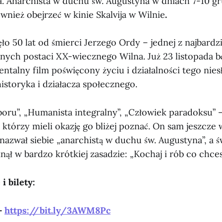
a. Anarchista w duchu św. Augustyna w dniach 7-10 gr
wnież obejrzeć w kinie Skalvija w Wilnie
.
o 50 lat od śmierci Jerzego Ordy – jednej z najbardzi
nych postaci XX-wiecznego Wilna. Już 23 listopada 
ntalny film poświęcony życiu i działalności tego nies
storyka i działacza społecznego.
oru”, „Humanista integralny”, „Człowiek paradoksu” – 
 którzy mieli okazję go bliżej poznać. On sam jeszcze 
azwał siebie „anarchistą w duchu św. Augustyna”, a ś
ął w bardzo krótkiej zasadzie: „Kochaj i rób co chces
i bilety:
 -
https://bit.ly/3AWM8Pc