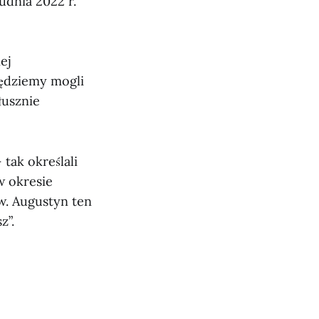
udnia 2022 r.
ej
będziemy mogli
łusznie
tak określali
w okresie
w. Augustyn ten
z”.