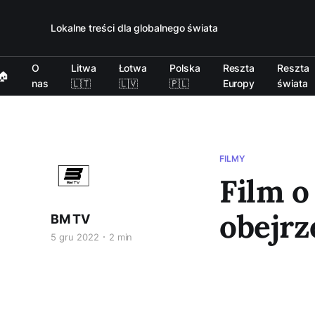
Lokalne treści dla globalnego świata
O
Litwa
Łotwa
Polska
Reszta
Reszta
🏠
nas
🇱🇹
🇱🇻
🇵🇱
Europy
świata
FILMY
Film o
obejrz
BM TV
5 gru 2022
2 min