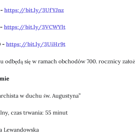
 -
https://bit.ly/3UfYJnz
 -
https://bit.ly/3VCWYlt
0 -
https://bit.ly/3UiHr9t
mu odbędą się w ramach obchodów 700. rocznicy założ
lmie
archista w duchu św. Augustyna”
ny, czas trwania: 55 minut
ona Lewandowska