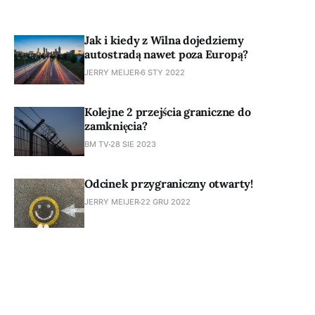
Jak i kiedy z Wilna dojedziemy
autostradą nawet poza Europą?
JERRY MEIJER
6 STY 2022
Kolejne 2 przejścia graniczne do
zamknięcia?
BM TV
28 SIE 2023
Odcinek przygraniczny otwarty!
JERRY MEIJER
22 GRU 2022