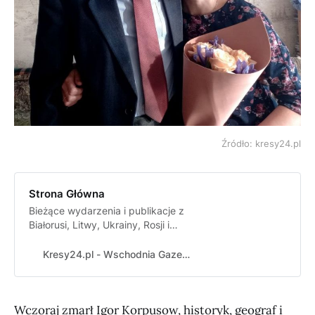
Źródło: kresy24.pl
Strona Główna
Bieżące wydarzenia i publikacje z
Białorusi, Litwy, Ukrainy, Rosji i
innych krajów byłego ZSRR.
Historia i kultura dawnych Polskich
Kresy24.pl - Wschodnia Gazeta Codzienna
Kresów. Życie Polaków na
Wschodzie dawniej i dziś. Szukanie
swoich korzeni na Kresach.
Wczoraj zmarł Igor Korpusow, historyk, geograf i
Najnowsze i archiwalne numery