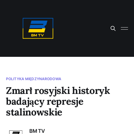
POLITYKA MIĘDZYNARODOWA
Zmarł rosyjski historyk
badający represje
stalinowskie
BM TV