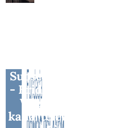
Subscribe to BM TV
- Bridge Media TV -
Wielokulturowy
kanał telewizyjny na