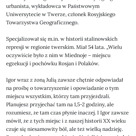
podziemnej polskiej prasy z
urbanista, wykładowca w Państwowym
Białorusi w wersji onli…
Uniwersytecie w Twerze, członek Rosyjskiego
Towarzystwa Geograficznego.
Specjalizował się m.in. w historii stalinowskich
represji w regionie twerskim. Miał 54 lata. „Wielu
oczywiście było z nim w Miednoje – miejscu
egzekucji i pochówku Rosjan i Polaków.
Igor wraz z żoną Julią zawsze chętnie odpowiadał
na prośbę o towarzyszenie i opowiadanie o tym
miejscu wszystkim, którzy tam przyjeżdżali.
Planujesz przyjechać tam na 1,5-2 godziny, ale
rozumiesz, że tam czas płynie inaczej. I Igor zawsze
mówił, że z tych miejsc i z naszej historii XX wieku
czuje się niesamowity ból, ale też wielką nadzieję.