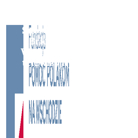
Subscribe to BM TV -
Bridge Media TV -
Wielokulturowy kanał
telewizyjny na Litwie