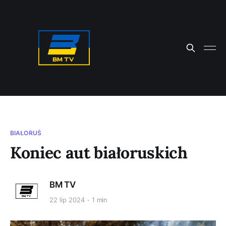
BIAŁORUŚ
Koniec aut białoruskich
BM TV
22 lip 2024
1 min