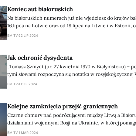
"Понєже от прыроженія..." Беларускага народнага гістарычн
Koniec aut białoruskich
тэатра "Polacki zviaz»
Na białoruskich numerach już nie wjedziesz do krajów bałt
16.lipca na Łotwie oraz od 18.lipca na Litwie i w Estonii,
wjazdu aut na białoruskich numerach. Takowe są zawrac
BM TV
22 LIP 2024
bez względu na obywatelstwo właściciela bądź kierowcy. Wyjątkiem są
samochody na dyplomatycznych numerach rejestracyjny
Jak ochronić dysydenta
„Tomasz Szmydt (ur. 27 kwietnia 1970 w Białymstoku) – po
tymi słowami rozpoczyna się notatka w rosyjskojęzycznej 
Przyzwyczailiśmy się do tego, że słowo „dysydent” oznacz
BM TV
1 CZE 2024
przeciwstawiającego się panującej władzy, a przede wszy
represjonowanego z tego powodu. Co więcej, otoczyliśm
dysydentów, którzy z ogromnym poświęceniem walczyli
Kolejne zamknięcia przejść granicznych
Czarne chmury nad podróżującymi między Litwą a Białoru
działaniami wojennymi Rosji na Ukrainie, w której pomag
Łukaszenki, NSK (Komisja Bezpieczeństwa narodowego, li
BM TV
1 MAR 2024