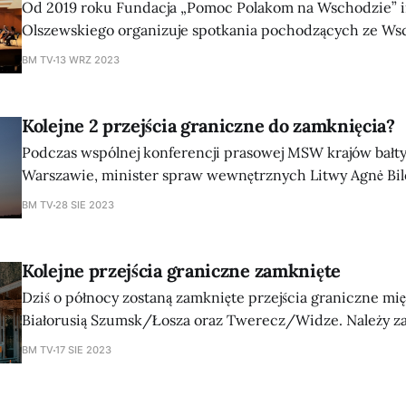
Od 2019 roku Fundacja „Pomoc Polakom na Wschodzie” i
Olszewskiego organizuje spotkania pochodzących ze W
muzyków o polskich korzeniach i ich uzdolnionych rówie
BM TV
13 WRZ 2023
Wspólna praca artystyczna i doskonalenie warsztatu mu
zaowocowało powołaniem do życia zespołu orkiestrowe
POLSCY, którego dyrygentem jest Hubert Kowalski. Tegoroczne spotkanie
Kolejne 2 przejścia graniczne do zamknięcia?
orkiestry
Podczas wspólnej konferencji prasowej MSW krajów bałty
Warszawie, minister spraw wewnętrznych Litwy Agnė Bilo
zapowiedziała propozycję zamknięcia 2 kolejnych przejść
BM TV
28 SIE 2023
Białorusią. Nie podano konkretnych dat. Niemniej, wiadomo iż chodzi o
przejścia graniczne Ławaryszki-Kotłówka (na dawnym tr
między Wilnem a Połockiem) oraz Rajgród-Przewałka (na 
Kolejne przejścia graniczne zamknięte
Dziś o północy zostaną zamknięte przejścia graniczne mię
Białorusią Szumsk/Łosza oraz Twerecz/Widze. Należy zaznaczyć, że to
ostatnie przejście graniczne było jedynym, przez które m
BM TV
17 SIE 2023
przekroczyć granicę. Litwa śladem Polski Przypominamy, że obecnie jedyne
działające przejścia graniczne między Polską a Białorusią z