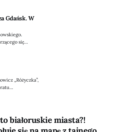
zejść granicznych
orycznego traktu
 za Gdańsk. W
nowskiego.
rzącego się
opolowi, a także
kraj powinien
owicz „Różyczka”,
oratu
skich
h Zrzeszenia
ę została
 to białoruskie miasta?!
uje się na mapę z tajnego