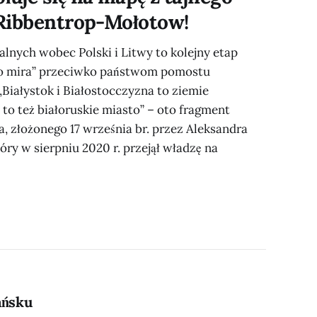
 Ribbentrop-Mołotow!
alnych wobec Polski i Litwy to kolejny etap
go mira” przeciwko państwom pomostu
Białystok i Białostocczyzna to ziemie
 to też białoruskie miasto” – oto fragment
, złożonego 17 września br. przez Aleksandra
ry w sierpniu 2020 r. przejął władzę na
ańsku