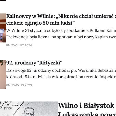
Saugumo Komisija) zapowiada zamknięcie kolejnych 2 pr
z Białorusią od dziś: Ławaryszki - Kotłówka (w ciągu hist
Batorego, droga 103/R45
Kalinowcy w Wilnie: „Nikt nie chciał umierać
efekcie zginęło 50 mln ludzi”
W Wilnie 31 stycznia odbyło się spotkanie z Pułkiem Kali
Frekwencja była liczna, na spotkaniu był nowy kapłan two
prawosławnego kościoła na Litwie podległego Konstantyn
BM TV
5 LUT 2024
Litwin, który z ust kalinowców chciał usłyszeć, czy jego 
obawiać się ideologii litwinizmu. Obecni byli nawet dziennikarze francuscy
92. urodziny "Różyczki"
z portalu
Dziś swoje 92. urodziny obchodzi płk Weronika Sebastian
która od 1944 r. działała w konspiracji na terenie Inspekt
Grodzieńskiego AK. Po wycofaniu się oddziałów hitlerow
BM TV
15 LIS 2023
kontynuowała walkę z komunistycznym reżimem w ramac
„WiN”. 7 kwietnia 1951 r. po kilku miesiącach ukrywania si
aresztowana. Po ciężkim śledztwie została
Wilno i Białystok
Łukaszenka powoł