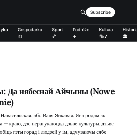
Subscribe
tyka
Gospodarka
Sport
Podróże
Kultura
Histori
💶
🏀
✈️
🎭🎵
🏛️
чы: Да нябеснай Айчыны (Nowe
nie)
Навасельская, або Валя Янкавая. Яна родам зь
 — краю, дзе перагукаюцца дзьве культуры, дзьве
юбіць гэты горад і людзей у ім, адчуваючы сябе