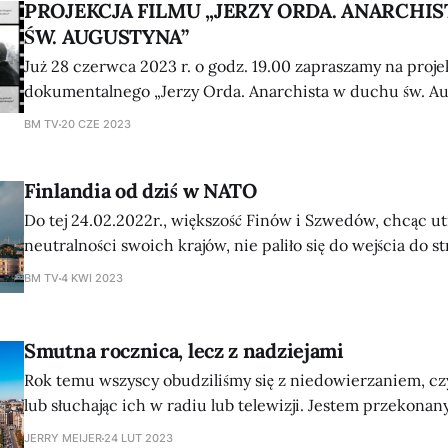
okolicach
PROJEKCJA FILMU „JERZY ORDA. ANARCHI
ŚW. AUGUSTYNA”
Już 28 czerwca 2023 r. o godz. 19.00 zapraszamy na proje
dokumentalnego „Jerzy Orda. Anarchista w duchu św. A
Muzeum Adama Mickiewicza przy Uniwersytecie Wileńsk
BM TV
20 CZE 2023
Bernardinų 11, Wilno). Przed projekcją odbędzie się preze
autorki scenariusza – Ilony Lewandowskiej. Jerzy Orda urodził się 20 marca
Finlandia od dziś w NATO
1905
Do tej 24.02.2022r., większość Finów i Szwedów, chcąc u
neutralności swoich krajów, nie paliło się do wejścia do 
Północnoatlantyckiego. Wojna na Ukrainie, którą Putin rozpętał rzekomo,
BM TV
4 KWI 2023
by oddalić NATO od swoich granic, wybudziła ich ze snu
mogli się dogadać z Rosją. Fińscy
Smutna rocznica, lecz z nadziejami
Rok temu wszyscy obudziliśmy się z niedowierzaniem, cz
lub słuchając ich w radiu lub telewizji. Jestem przekonany
pamięta, gdzie był i co robił, kiedy to się stało (nie wspo
JERRY MEIJER
24 LUT 2023