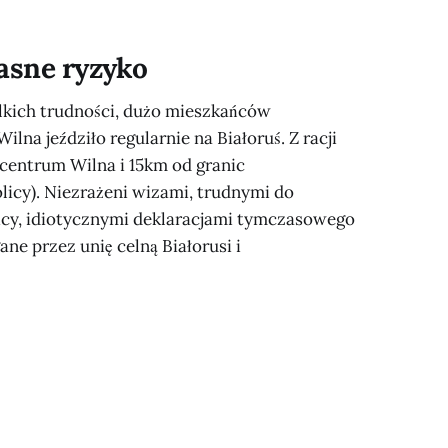
ie
łasne ryzyko
kich trudności, dużo mieszkańców
lna jeździło regularnie na Białoruś. Z racji
 centrum Wilna i 15km od granic
licy). Niezrażeni wizami, trudnymi do
nicy, idiotycznymi deklaracjami tymczasowego
e przez unię celną Białorusi i