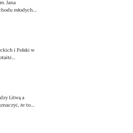
m. Jana
schodu młodych
śników z Polski.
zycznego
go MŁODZI –
ckich i Polski w
taitė
 granicznych z
akcie Batorego
szlaku
dzy Litwą a
ożna było pieszo
najdują się w