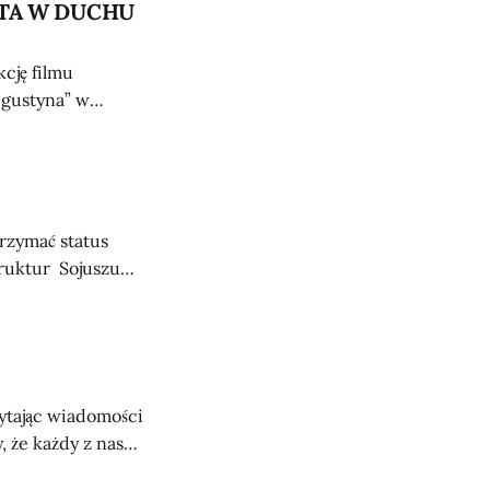
STA W DUCHU
kcję filmu
ugustyna” w
im (ul.
ntacja z udziałem
trzymać status
struktur Sojuszu
, w którym zawsze
ytając wiadomości
, że każdy z nas
minając oczywiście o