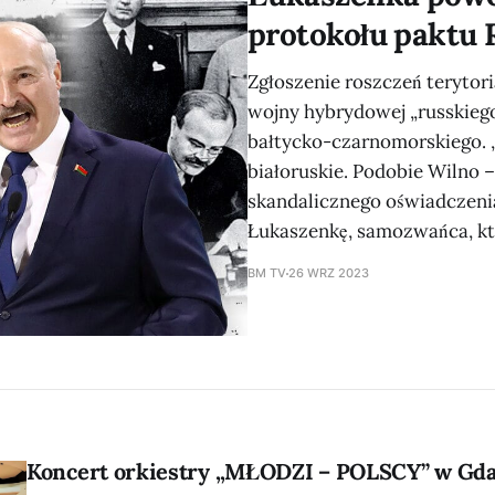
protokołu paktu
Zgłoszenie roszczeń terytori
wojny hybrydowej „russkie
bałtycko-czarnomorskiego. „
białoruskie. Podobie Wilno –
skandalicznego oświadczenia
Łukaszenkę, samozwańca, któ
BM TV
26 WRZ 2023
Koncert orkiestry „MŁODZI – POLSCY” w Gd