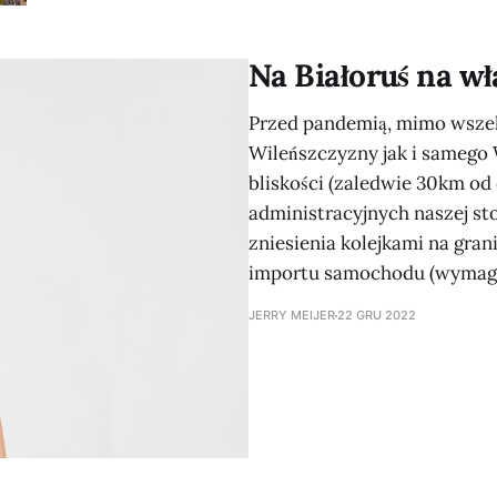
moich ukraińskich przyjaciołach, którzy byli na miejscu...). Na tym etap
większość z nas była
Na Białoruś na w
Przed pandemią, mimo wszel
Wileńszczyzny jak i samego Wi
bliskości (zaledwie 30km od
administracyjnych naszej sto
zniesienia kolejkami na gra
importu samochodu (wymagan
JERRY MEIJER
22 GRU 2022