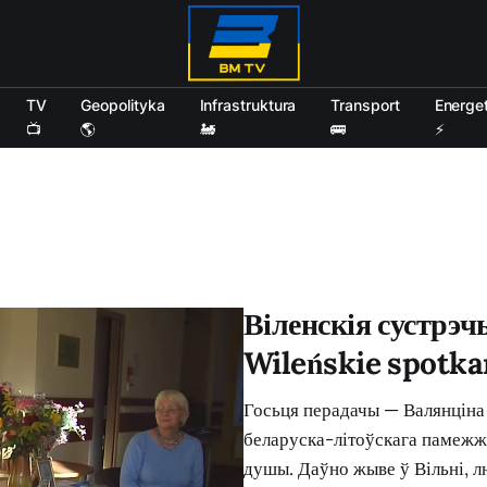
TV
Geopolityka
Infrastruktura
Transport
Energe
📺
🌎
🚂
🚌
⚡
Віленскія сустрэ
Wileńskie spotka
Госьця перадачы — Валянціна 
беларуска-літоўскага памежжа
душы. Даўно жыве ў Вільні, л