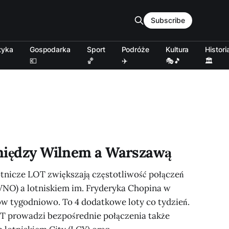
Subscribe
tyka
Gospodarka
Sport
Podróże
Kultura
Histori
💶
🏀
✈️
🎭🎵
🏛️
między Wilnem a Warszawą
lotnicze LOT zwiększają częstotliwość połączeń
VNO) a lotniskiem im. Fryderyka Chopina w
w tygodniowo. To 4 dodatkowe loty co tydzień.
LOT prowadzi bezpośrednie połączenia także