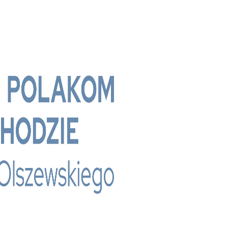
 - Bridge Media TV - Wielokulturowy kanał te