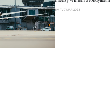
między Wilnem o londyńskim 
BM TV
7 MAR 2023