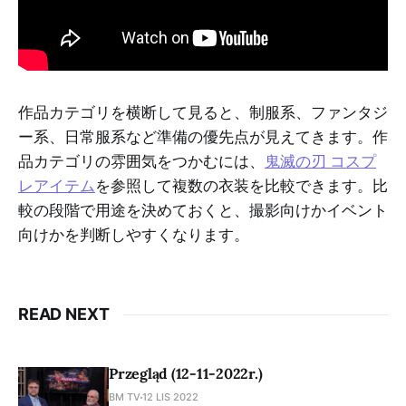
作品カテゴリを横断して見ると、制服系、ファンタジ
ー系、日常服系など準備の優先点が見えてきます。作
品カテゴリの雰囲気をつかむには、
鬼滅の刃 コスプ
レアイテム
を参照して複数の衣装を比較できます。比
較の段階で用途を決めておくと、撮影向けかイベント
向けかを判断しやすくなります。
READ NEXT
Przegląd (12-11-2022r.)
BM TV
12 LIS 2022