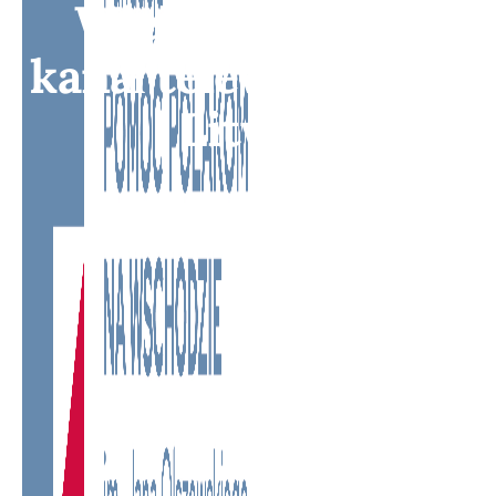
Wielokulturowy
kanał telewizyjny na
Litwie