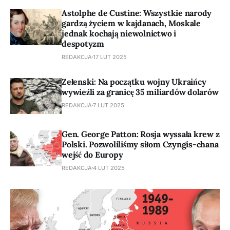
Astolphe de Custine: Wszystkie narody
gardzą życiem w kajdanach, Moskale
jednak kochają niewolnictwo i
despotyzm
REDAKCJA
17 LUT 2025
Zełenski: Na początku wojny Ukraińcy
wywieźli za granicę 35 miliardów dolarów
REDAKCJA
7 LUT 2025
Gen. George Patton: Rosja wyssała krew z
Polski. Pozwoliliśmy siłom Czyngis-chana
wejść do Europy
REDAKCJA
4 LUT 2025