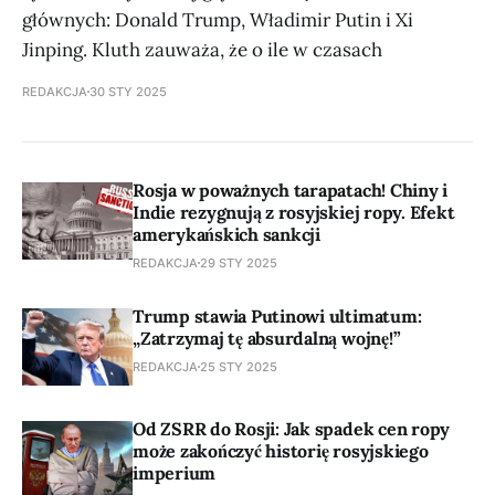
głównych: Donald Trump, Władimir Putin i Xi
Jinping. Kluth zauważa, że o ile w czasach
REDAKCJA
30 STY 2025
Rosja w poważnych tarapatach! Chiny i
Indie rezygnują z rosyjskiej ropy. Efekt
amerykańskich sankcji
REDAKCJA
29 STY 2025
Trump stawia Putinowi ultimatum:
„Zatrzymaj tę absurdalną wojnę!”
REDAKCJA
25 STY 2025
Od ZSRR do Rosji: Jak spadek cen ropy
może zakończyć historię rosyjskiego
imperium