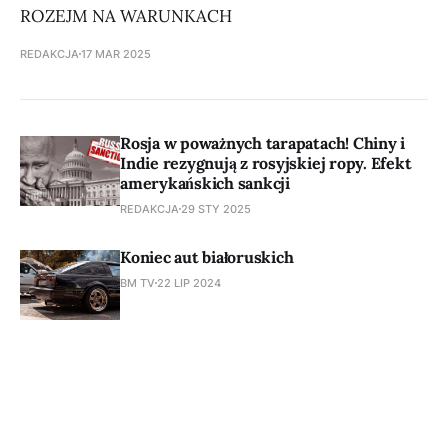
ROZEJM NA WARUNKACH
REDAKCJA
17 MAR 2025
Rosja w poważnych tarapatach! Chiny i
Indie rezygnują z rosyjskiej ropy. Efekt
amerykańskich sankcji
REDAKCJA
29 STY 2025
Koniec aut białoruskich
BM TV
22 LIP 2024