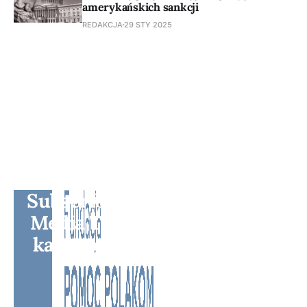
amerykańskich sankcji
REDAKCJA
29 STY 2025
Subscribe to BM TV - Bridge
Media TV - Wielokulturowy
kanał telewizyjny na Litwie