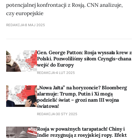
potencjalnej konfrontacji z Rosją. CNN analizuje,
czy europejskie
REDAKCJA
8 MAJ 2025
Gen. George Patton: Rosja wyssała krew z
Polski. Pozwoliliśmy siłom Czyngis-chana
wejść do Europy
REDAKCJA
4 LUT 2025
„Nowa Jałta” na horyzoncie? Bloomberg
alarmuje: Trump, Putin i Xi mogą
podzielić świat – grozi nam III wojna
światowa!
REDAKCJA
30 STY 2025
Rosja w poważnych tarapatach! Chiny i
Indie rezygnują z rosyjskiej ropy. Efekt